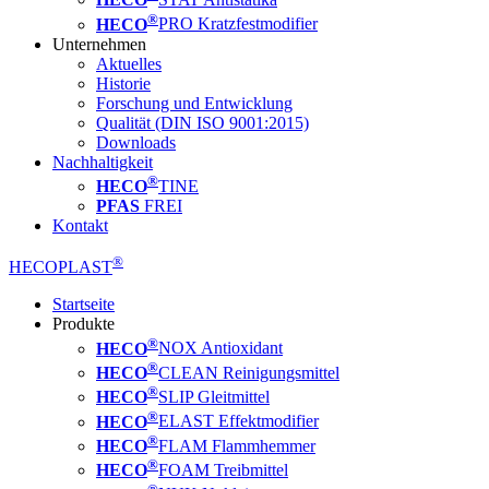
®
HECO
PRO Kratzfestmodifier
Unternehmen
Aktuelles
Historie
Forschung und Entwicklung
Qualität (DIN ISO 9001:2015)
Downloads
Nachhaltigkeit
®
HECO
TINE
PFAS
FREI
Kontakt
®
HECOPLAST
Startseite
Produkte
®
HECO
NOX Antioxidant
®
HECO
CLEAN Reinigungsmittel
®
HECO
SLIP Gleitmittel
®
HECO
ELAST Effektmodifier
®
HECO
FLAM Flammhemmer
®
HECO
FOAM Treibmittel
®