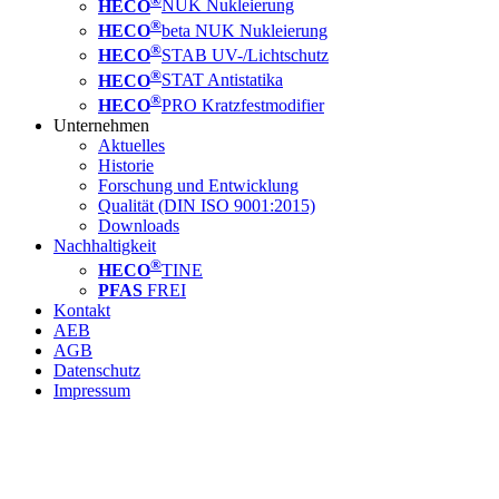
HECO
NUK Nukleierung
®
HECO
beta NUK Nukleierung
®
HECO
STAB UV-/Lichtschutz
®
HECO
STAT Antistatika
®
HECO
PRO Kratzfestmodifier
Unternehmen
Aktuelles
Historie
Forschung und Entwicklung
Qualität (DIN ISO 9001:2015)
Downloads
Nachhaltigkeit
®
HECO
TINE
PFAS
FREI
Kontakt
AEB
AGB
Datenschutz
Impressum