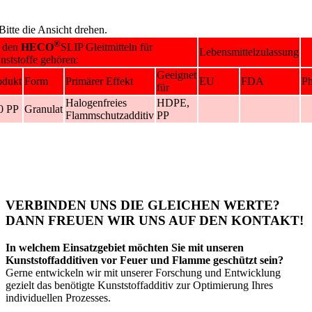
Bitte die Ansicht drehen.
®
 den
HECO
SLIP Gleitmitteln für
Lebensmittelzulassung
nststoffe gehören:
Geeignet
odukt
Form
Primärer Effekt
EU
FDA
P
für
Halogenfreies
HDPE,
0 PP
Granulat
Flammschutzadditiv
PP
VERBINDEN UNS DIE GLEICHEN WERTE?
DANN FREUEN WIR UNS AUF DEN KONTAKT!
In welchem Einsatzgebiet möchten Sie mit unseren
Kunststoffadditiven vor Feuer und Flamme geschützt sein?
Gerne entwickeln wir mit unserer Forschung und Entwicklung
gezielt das benötigte Kunststoffadditiv zur Optimierung Ihres
individuellen Prozesses.