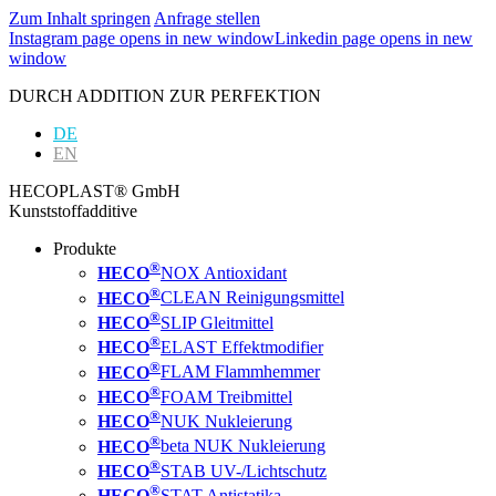
Zum Inhalt springen
Anfrage stellen
Instagram page opens in new window
Linkedin page opens in new
window
DURCH ADDITION ZUR PERFEKTION
DE
EN
HECOPLAST® GmbH
Kunststoffadditive
Produkte
®
HECO
NOX Antioxidant
®
HECO
CLEAN Reinigungsmittel
®
HECO
SLIP Gleitmittel
®
HECO
ELAST Effektmodifier
®
HECO
FLAM Flammhemmer
®
HECO
FOAM Treibmittel
®
HECO
NUK Nukleierung
®
HECO
beta NUK Nukleierung
®
HECO
STAB UV-/Lichtschutz
®
HECO
STAT Antistatika