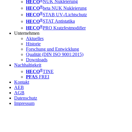
HECO
NUK Nukleierung
®
HECO
beta NUK Nukleierung
®
HECO
STAB UV-/Lichtschutz
®
HECO
STAT Antistatika
®
HECO
PRO Kratzfestmodifier
Unternehmen
Aktuelles
Historie
Forschung und Entwicklung
Qualität (DIN ISO 9001:2015)
Downloads
Nachhaltigkeit
®
HECO
TINE
PFAS
FREI
Kontakt
AEB
AGB
Datenschutz
Impressum
DURCH ADDITION ZUR PERFEKTION