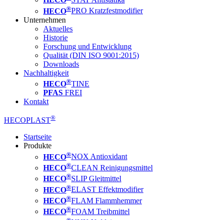
®
HECO
PRO Kratzfestmodifier
Unternehmen
Aktuelles
Historie
Forschung und Entwicklung
Qualität (DIN ISO 9001:2015)
Downloads
Nachhaltigkeit
®
HECO
TINE
PFAS
FREI
Kontakt
®
HECOPLAST
Startseite
Produkte
®
HECO
NOX Antioxidant
®
HECO
CLEAN Reinigungsmittel
®
HECO
SLIP Gleitmittel
®
HECO
ELAST Effektmodifier
®
HECO
FLAM Flammhemmer
®
HECO
FOAM Treibmittel
®