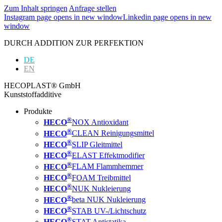
Zum Inhalt springen
Anfrage stellen
Instagram page opens in new window
Linkedin page opens in new
window
DURCH ADDITION ZUR PERFEKTION
DE
EN
HECOPLAST® GmbH
Kunststoffadditive
Produkte
®
HECO
NOX Antioxidant
®
HECO
CLEAN Reinigungsmittel
®
HECO
SLIP Gleitmittel
®
HECO
ELAST Effektmodifier
®
HECO
FLAM Flammhemmer
®
HECO
FOAM Treibmittel
®
HECO
NUK Nukleierung
®
HECO
beta NUK Nukleierung
®
HECO
STAB UV-/Lichtschutz
®
HECO
STAT Antistatika