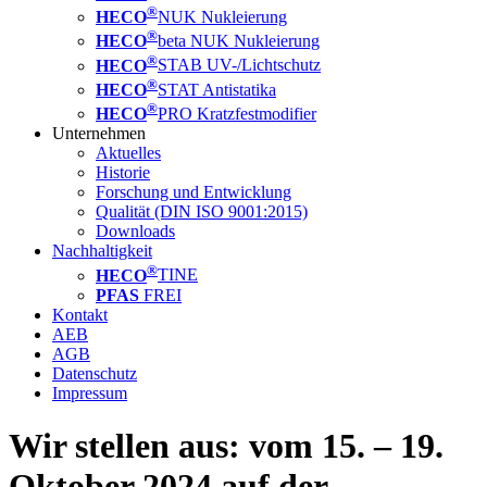
®
HECO
NUK Nukleierung
®
HECO
beta NUK Nukleierung
®
HECO
STAB UV-/Lichtschutz
®
HECO
STAT Antistatika
®
HECO
PRO Kratzfestmodifier
Unternehmen
Aktuelles
Historie
Forschung und Entwicklung
Qualität (DIN ISO 9001:2015)
Downloads
Nachhaltigkeit
®
HECO
TINE
PFAS
FREI
Kontakt
AEB
AGB
Datenschutz
Impressum
Wir stellen aus: vom 15. – 19.
Oktober 2024 auf der