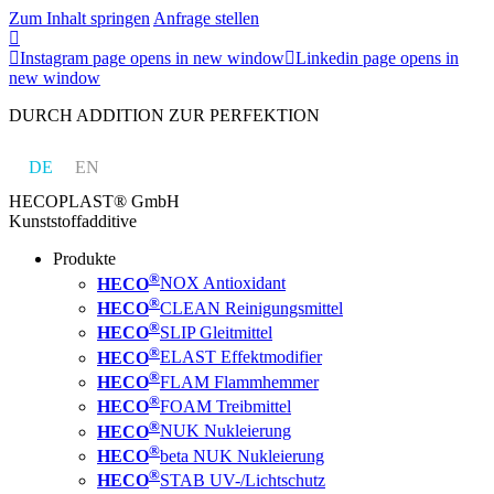
Zum Inhalt springen
Anfrage stellen
Instagram page opens in new window
Linkedin page opens in
new window
DURCH ADDITION ZUR PERFEKTION
DE
EN
HECOPLAST® GmbH
Kunststoffadditive
Produkte
®
HECO
NOX Antioxidant
®
HECO
CLEAN Reinigungsmittel
®
HECO
SLIP Gleitmittel
®
HECO
ELAST Effektmodifier
®
HECO
FLAM Flammhemmer
®
HECO
FOAM Treibmittel
®
HECO
NUK Nukleierung
®
HECO
beta NUK Nukleierung
®
HECO
STAB UV-/Lichtschutz