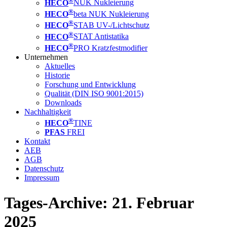
HECO
NUK Nukleierung
®
HECO
beta NUK Nukleierung
®
HECO
STAB UV-/Lichtschutz
®
HECO
STAT Antistatika
®
HECO
PRO Kratzfestmodifier
Unternehmen
Aktuelles
Historie
Forschung und Entwicklung
Qualität (DIN ISO 9001:2015)
Downloads
Nachhaltigkeit
®
HECO
TINE
PFAS
FREI
Kontakt
AEB
AGB
Datenschutz
Impressum
Tages-Archive:
21. Februar
2025