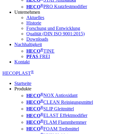
®
HECO
PRO Kratzfestmodifier
Unternehmen
Aktuelles
Historie
Forschung und Entwicklung
Qualität (DIN ISO 9001:2015)
Downloads
Nachhaltigkeit
®
HECO
TINE
PFAS
FREI
Kontakt
®
HECOPLAST
Startseite
Produkte
®
HECO
NOX Antioxidant
®
HECO
CLEAN Reinigungsmittel
®
HECO
SLIP Gleitmittel
®
HECO
ELAST Effektmodifier
®
HECO
FLAM Flammhemmer
®
HECO
FOAM Treibmittel
®