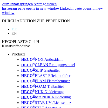
Zum Inhalt springen
Anfrage stellen
Instagram page opens in new window
Linkedin page opens in new
window
DURCH ADDITION ZUR PERFEKTION
DE
EN
HECOPLAST® GmbH
Kunststoffadditive
Produkte
®
HECO
NOX Antioxidant
®
HECO
CLEAN Reinigungsmittel
®
HECO
SLIP Gleitmittel
®
HECO
ELAST Effektmodifier
®
HECO
FLAM Flammhemmer
®
HECO
FOAM Treibmittel
®
HECO
NUK Nukleierung
®
HECO
beta NUK Nukleierung
®
HECO
STAB UV-/Lichtschutz
®
HECO
STAT Antistatika